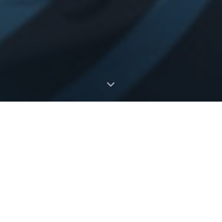
添加新附魔[Minecraft模组开发]
发表于
2024-03-16
前言本文章是以 Minecraft 1.20.4 版本编写的，使用Fabric加载
器和Yarn映射，如果你使用官方映射或MCP映射，可在linkie进
行转换。 文章中所有的modid,enchantnid等都请替换成你自己
的模组id和附魔id。 创建附魔类首先，你需要创建一个继承自
Enchantment的类，然后在类中重写一些方法，如下所示：