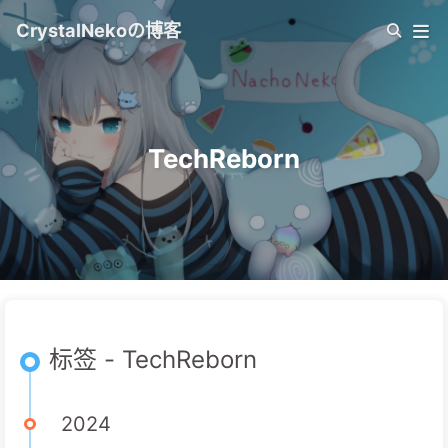
CrystalNekoの博客
TechReborn
标签 - TechReborn
2024